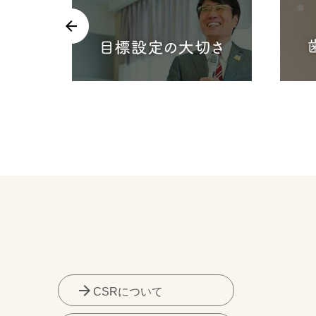
arrow_forward
CSRについて