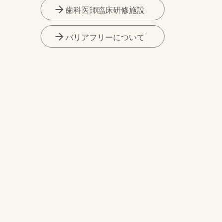
arrow_forward
歯科医師臨床研修施設
arrow_forward
バリアフリーについて