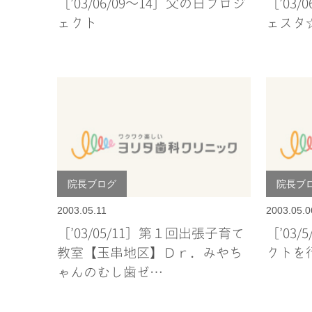
［’03/06/09～14］父の日プロジ
［’03
ェクト
ェスタ
院長ブログ
院長ブ
2003.05.11
2003.05.0
［’03/05/11］第１回出張子育て
［’03
教室【玉串地区】Ｄｒ．みやち
クトを
ゃんのむし歯ゼ…