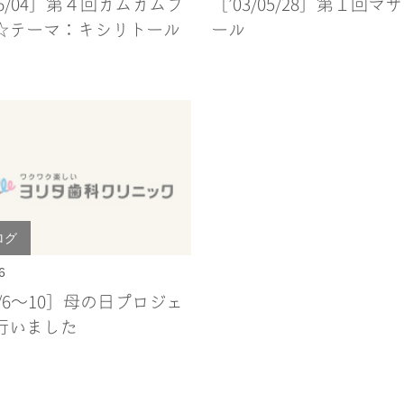
/06/04］第４回カムカムフ
［’03/05/28］第１回マ
☆テーマ：キシリトール
ール
ログ
6
/5/6～10］母の日プロジェ
行いました