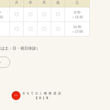
火
水
木
金
土
0
9:30
〇
〇
〇
〇
15
～12:30
14:30
〇
〇
〇
〇
～17:00
療は土・日・祝日休診）
介