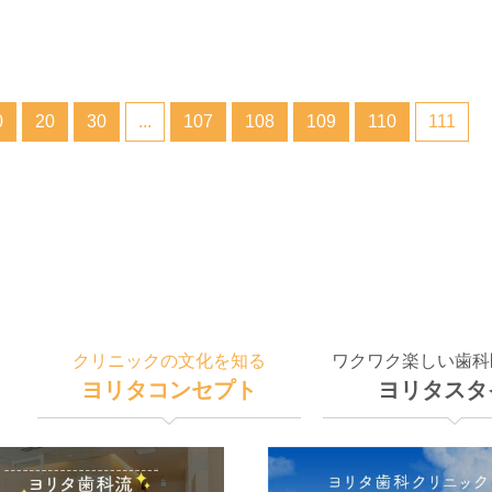
0
20
30
...
107
108
109
110
111
クリニックの文化を知る
ワクワク楽しい歯科
ヨリタコンセプト
ヨリタスタ