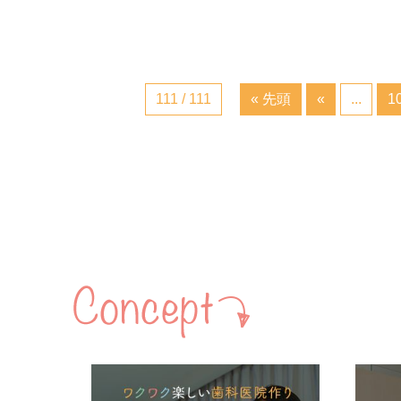
111 / 111
« 先頭
«
...
1