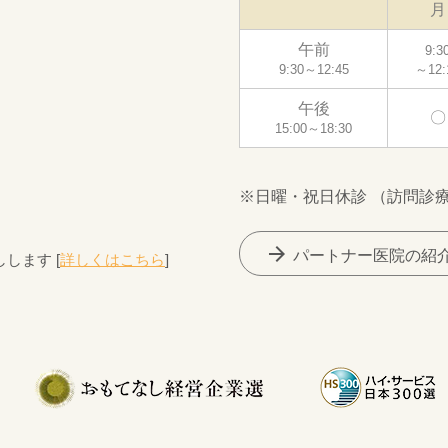
月
午前
9:3
9:30～12:45
～12:
午後
〇
15:00～18:30
※日曜・祝日休診 （訪問診
arrow_forward
パートナー医院の紹
します [
詳しくはこちら
]