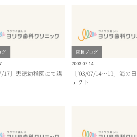
ログ
院長ブログ
7
2003.07.14
/07/17］恵徳幼稚園にて講
［’03/07/14～19］海
ェクト