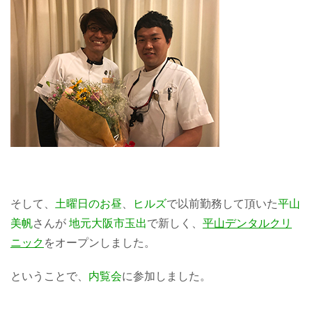
そして、
土曜日のお昼
、
ヒルズ
で以前勤務して頂いた
平山
美帆
さんが
地元大阪市玉出
で新しく、
平山デンタルクリ
ニック
をオープンしました。
ということで、
内覧会
に参加しました。