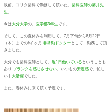
以前、ヨリタ歯科で勤務して頂いた、
歯科医師の藤井先
生
。
今は
大分大学
の、
医学部3年生
です。
そして、この夏休みを利用して、7月下旬から8月22日
（木）までの約1ヶ月
非常勤ドクター
として、勤務して頂
きました。
大分でも歯科医師として、
週1日働いている
ということも
あり
ブランクを感じさせない
、いつもの
安定感
で、忙し
い中
大活躍
でした。
また、春休みに来て頂く予定です。