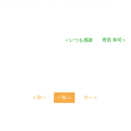
＜いつも感謝 寄田 幸司＞
« 前へ
次へ »
一覧へ