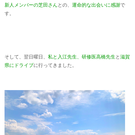
新人メンバーの芝田さん
との、
運命的な出会いに感謝
で
す。
そして、翌日曜日、
私と入江先生、研修医高橋先生
と
滋賀
県にドライブ
に行ってきました。