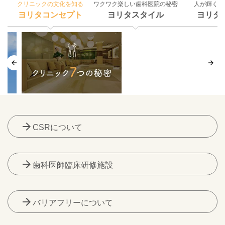
クリニックの文化を知る
ワクワク楽しい歯科医院の秘密
人が輝く組
ヨリタコンセプト
ヨリタスタイル
ヨリタ
arrow_forward
CSRについて
arrow_forward
歯科医師臨床研修施設
arrow_forward
バリアフリーについて