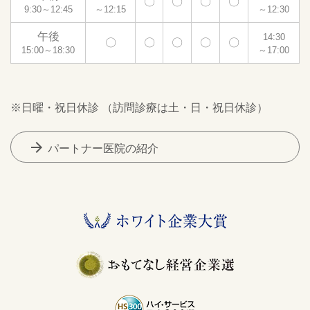
〇
〇
〇
〇
9:30～12:45
～12:15
～12:30
午後
14:30
〇
〇
〇
〇
〇
15:00～18:30
～17:00
※日曜・祝日休診 （訪問診療は土・日・祝日休診）
arrow_forward
パートナー医院の紹介